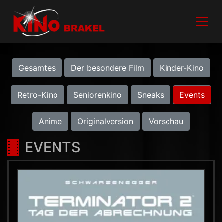
Gesamtes
Der besondere Film
Kinder-Kino
Retro-Kino
Seniorenkino
Sneaks
Events
Anime
Originalversion
Vorschau
EVENTS